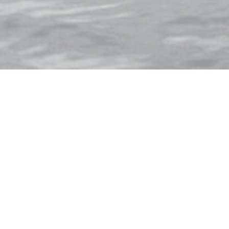
HLAND
FRANKREICH
HOLLAND
UGAL
SCHWEDEN
SCHWEIZ
PLACES TO STAY