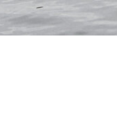
DÄNEMARK
DEUTSC
ÖSTERREICH
PORT