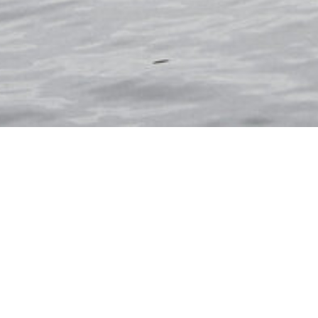
DÄNEMARK
DEUTSC
ÖSTERREICH
PORT