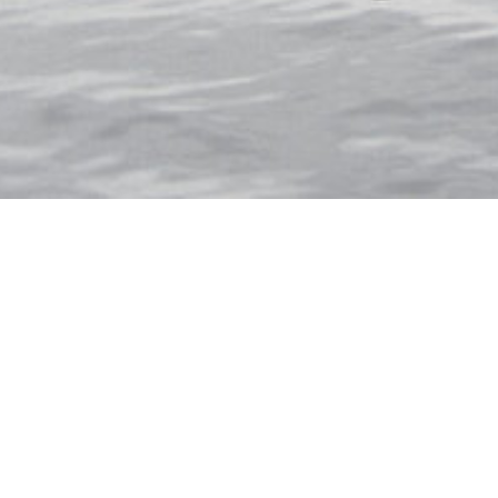
HLAND
FRANKREICH
HOLLAND
UGAL
SCHWEDEN
SCHWEIZ
SCHWEDEN