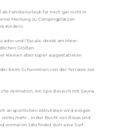
als Familienurlaub für mich gar nicht in
 meine Meinung zu Campingplätzen
it Kindern.
cador und l’Escala, direkt am Meer.
edlichen Größen.
r kleinen aber super ausgestatteten
Kinder beim Schwimmen von der Terrasse aus
liche Animation, ein Spa-Bereich mit Sauna
h an sportlichen Aktivitäten wird einiges
 vieles mehr… In der Bucht von Rosas sind
d einmal im Jahr findet dort eine Surf-