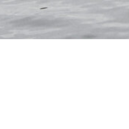
DÄNEMARK
DEUTSC
ÖSTERREICH
PORT