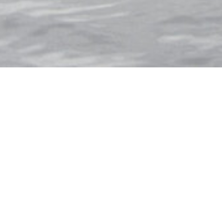
HLAND
FRANKREICH
HOLLAND
UGAL
SCHWEDEN
SCHWEIZ
PLACES TO STAY