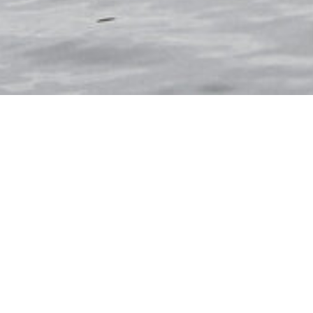
DÄNEMARK
DEUTSC
ÖSTERREICH
PORT