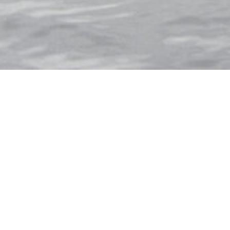
HLAND
FRANKREICH
HOLLAND
UGAL
SCHWEDEN
SCHWEIZ
TRAVEL STORIES