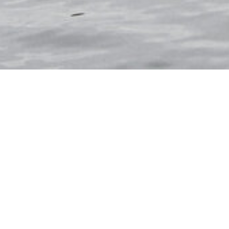
DÄNEMARK
DEUTSC
ÖSTERREICH
PORT