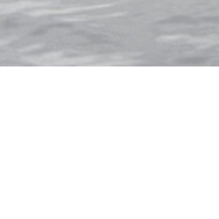
HLAND
FRANKREICH
HOLLAND
UGAL
SCHWEDEN
SCHWEIZ
STADT