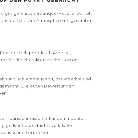
AUF DEN PUNKT GEBRACHT
em gut geführten Boutique-Hotel erwartet.
lich erfüllt. Die Atmosphäre im gesamten
n, der sich perfekt als Arbeits-,
rgt für die charakteristische Hoxton-
wähnung. Mit einem Menü, das kreative und
n gemacht. Die guten Bewertungen
ben.
ts der Touristenmassen erkunden möchten.
ngige Boutiquen bis hin zu lokalen
ndons schnell erreichen.