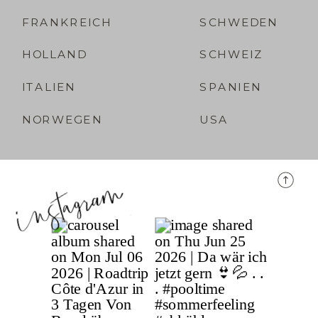
FRANKREICH
SCHWEDEN
HOLLAND
SCHWEIZ
ITALIEN
SPANIEN
NORWEGEN
USA