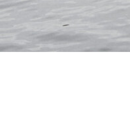
DÄNEMARK
DEUTSC
ÖSTERREICH
PORT