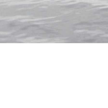
HLAND
FRANKREICH
HOLLAND
UGAL
SCHWEDEN
SCHWEIZ
DEUTSCHLAND