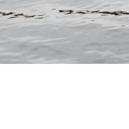
HLAND
FRANKREICH
HOLLAND
UGAL
SCHWEDEN
SCHWEIZ
LIFESTYLE