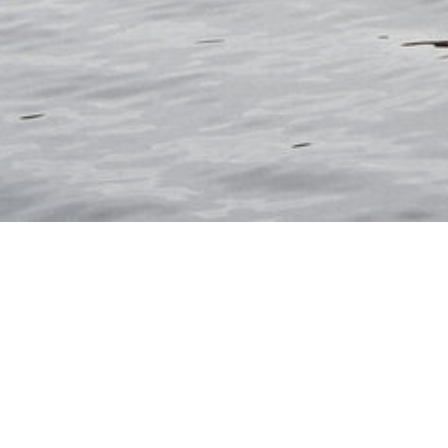
DÄNEMARK
DEUTSC
ÖSTERREICH
PORT