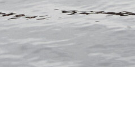
HLAND
FRANKREICH
HOLLAND
UGAL
SCHWEDEN
SCHWEIZ
BERGE