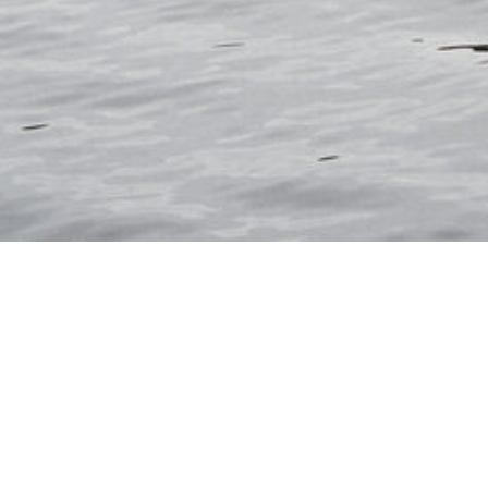
DÄNEMARK
DEUTSC
ÖSTERREICH
PORT