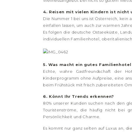
Wellnessangebot bei nicht so gutem Wette
4. Reisen mit vielen Kindern ist nich
Die Nummer 1 bei uns ist Österreich, kein a
einfallen lassen, um auch zur warmen Jahre
Es folgen die deutsche Ostseeküste, Landu
individuellen Familienhotel, oberitalieni
5. Was macht ein gutes Familienhotel
Echte, wahre Gastfreundschaft der Hotel
Kinderprogramm ohne Aufpreise, eine ansp
beim Frühstück mit frisch zubereiteten Om
6. Könnt Ihr Trends erkennen?
80% unserer Kunden suchen nach den glei
Touristenströme, die häufig nicht bei
Persönlichkeit und Charme.
Es kommt nur ganz selten auf Luxus an, d