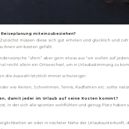
die Reiseplanung miteinzubeziehen?
Zunächst müssen diese sich gut erholen und glücklich und zuf
as ihnen am besten gefällt.
Kinderwünsche “ufern” aber gern etwas aus “wir wollen auf jed
hmal reicht allein ein Ortswechsel, um in Urlaubsstimmung zu ko
die Auswahl letztlich immer schwieriger.
lieder wie Reiten, Schwimmen, Tennis, Radfahren etc. sollte na
en, damit jeder im Urlaub auf seine Kosten kommt?
lbst, in der sich alle spontan wohlfühlen und genug Platz haben
möglichkeiten an oder in nächster Nähe der Urlaubsunterkunft, 