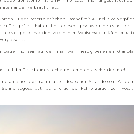
lt, dabei den sternenklaren Himmel zusammen angeschaut ha
 miteinander verbracht hat…..
ührten, urigen österreichischen Gasthof mit All Inclusive Verp
m Buffet gefreut haben, im Badesee geschwommen sind, den 
s nie vergessen werden, wie man im Weißensee in Kärnten unte
nvergessen….
hen Bauernhof sein, auf dem man warmherzig bei einem Glas 
nds auf der Piste beim Nachhause kommen zusehen konnte!
r Trip an einen der traumhaften deutschen Strände sein! An d
 Sonne zugeschaut hat. Und auf der Fähre zurück zum Fest