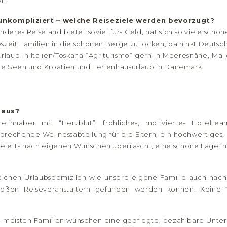
r.
t unkompliziert – welche Reiseziele werden bevorzugt?
nderes Reiseland bietet soviel fürs Geld, hat sich so viele sch
szeit Familien in die schönen Berge zu locken, da hinkt Deutsch
rlaub in Italien/Toskana “Agriturismo” gern in Meeresnähe, Ma
sche Seen und Kroatien und Ferienhausurlaub in Dänemark.
 aus?
inhaber mit “Herzblut”, fröhliches, motiviertes Hotelteam
rechende Wellnessabteilung für die Eltern, ein hochwertiges,
eletts nach eigenen Wünschen überrascht, eine schöne Lage in 
chen Urlaubsdomizilen wie unsere eigene Familie auch nach 
 großen Reiseveranstaltern gefunden werden können. Keine 
ie meisten Familien wünschen eine gepflegte, bezahlbare Unt